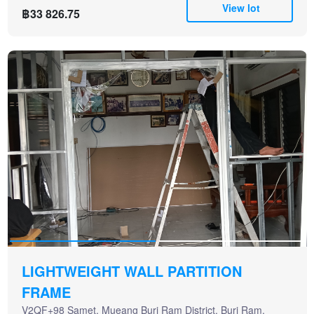
View lot
฿33 826.75
LIGHTWEIGHT WALL PARTITION
FRAME
V2QF+98 Samet, Mueang Buri Ram District, Buri Ram,