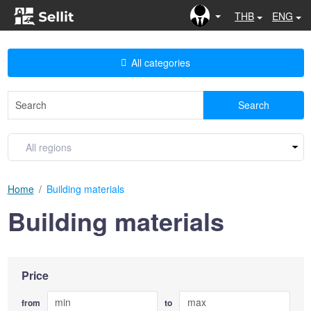
THB
ENG
All categories
Search
Home
Building materials
Building materials
Price
from
to