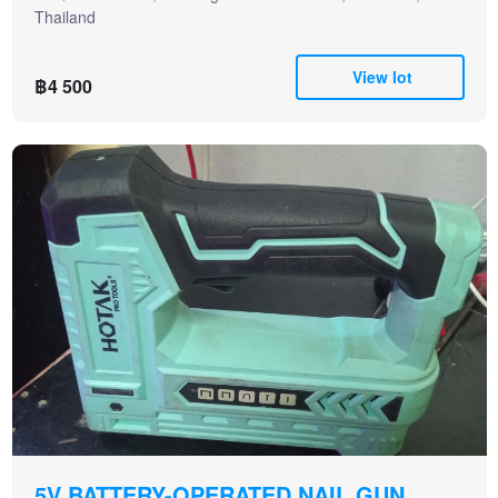
Thailand
View lot
฿4 500
5V BATTERY-OPERATED NAIL GUN.