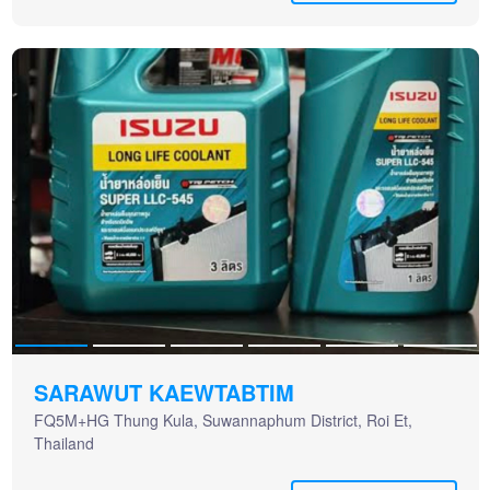
SARAWUT KAEWTABTIM
FQ5M+HG Thung Kula, Suwannaphum District, Roi Et,
Thailand